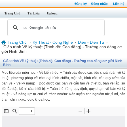
Đăng ký
Đăng nhập
Liên hệ
Trang Chủ
Tài Liệu
Upload
Trang Chủ
Kỹ Thuật - Công Nghệ
Điện - Điện Tử
›
›
›
Giáo trình Vẽ kỹ thuật (Trình độ: Cao đẳng) - Trường cao đẳng cơ
giới Ninh Bình
Giáo trình Vẽ kỹ thuật (Trình độ: Cao đẳng) - Trường cao đẳng cơ giới Ninh
Bình
Mục tiêu của môn học: - Về kiến thức: + Trình bày được các tiêu chuẩn bản vẽ kỹ
thuật, phương pháp vẽ các loại hình chiếu, mặt cắt, hình cắt, các quy ước của
bản vẽ. - Về kỹ năng: + Đọc được các bản vẽ cấu tạo về thiết bị, bản vẽ lắp, sơ
đồ lắp đặt, bố trí các thiết bị. + Tuân thủ đúng quy định, quy phạm về bản vẽ kỹ
thuật. - Về năng lực tự chủ và trách nhiệm: Rèn luyện tình nghiêm túc, tỉ mỉ, cẩn
thận, chính xác, logic khoa học.