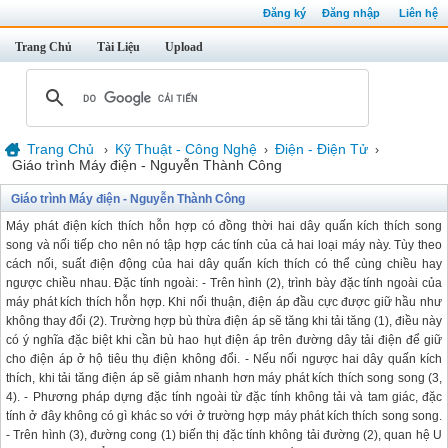
Đăng ký
Đăng nhập
Liên hệ
Trang Chủ
Tài Liệu
Upload
Trang Chủ
Kỹ Thuật - Công Nghệ
Điện - Điện Tử
›
›
›
Giáo trình Máy điện - Nguyễn Thành Công
Giáo trình Máy điện - Nguyễn Thành Công
Máy phát điện kích thích hỗn hợp có đồng thời hai dây quấn kích thích song
song và nối tiếp cho nên nó tập hợp các tính của cả hai loại máy này. Tùy theo
cách nối, suất điện động của hai dây quấn kích thích có thể cùng chiều hay
ngược chiều nhau. Đặc tính ngoài: - Trên hình (2), trình bày đặc tính ngoài của
máy phát kích thích hỗn hợp. Khi nối thuận, điện áp đầu cực được giữ hầu như
không thay đổi (2). Trường hợp bù thừa điện áp sẽ tăng khi tải tăng (1), điều này
có ý nghĩa đặc biệt khi cần bù hao hụt điện áp trên đường dây tải điện để giữ
cho điện áp ở hộ tiêu thụ điện không đổi. - Nếu nối ngược hai dây quấn kích
thích, khi tải tăng điện áp sẽ giảm nhanh hơn máy phát kích thích song song (3,
4). - Phương pháp dựng đặc tính ngoài từ đặc tính không tải và tam giác, đặc
tính ở đây không có gì khác so với ở trường hợp máy phát kích thích song song.
- Trên hình (3), đường cong (1) biến thị đặc tính không tải đường (2), quan hệ U