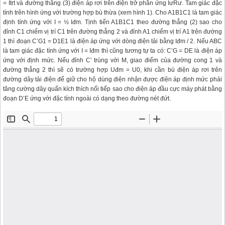
= Itrt và đường thẳng (3) điện áp rơi trên điện trở phần ứng IưRư. Tam giác đặc
tính trên hình ứng với trường hợp bù thừa (xem hình 1). Cho A1B1C1 là tam giác
định tính ứng với I = ½ Iđm. Tịnh tiến A1B1C1 theo đường thẳng (2) sao cho
đỉnh C1 chiếm vị trí C1 trên đường thẳng 2 và đỉnh A1 chiếm vị trí A1 trên đường
1 thì đoạn C’G1 = D1E1 là điện áp ứng với dòng điện tải bằng Iđm / 2. Nếu ABC
là tam giác đặc tính ứng với I = Iđm thì cũng tương tự ta có: C’G = DE là điện áp
ứng với định mức. Nếu đỉnh C’ trùng với M, giao điểm của đường cong 1 và
đường thẳng 2 thì sẽ có trường hợp Uđm = U0, khi cần bù điện áp rơi trên
đường dây tải điện để giữ cho hộ dùng điện nhận được điện áp định mức phải
tăng cường dây quấn kích thích nối tiếp sao cho điện áp đầu cực máy phát bằng
đoạn D’E ứng với đặc tính ngoài có dạng theo đường nét đứt.