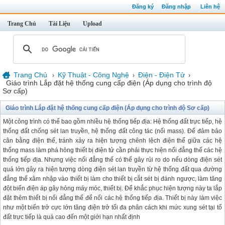
Đăng ký
Đăng nhập
Liên hệ
Trang Chủ
Tài Liệu
Upload
Trang Chủ
Kỹ Thuật - Công Nghệ
Điện - Điện Tử
›
›
›
Giáo trình Lắp đặt hệ thống cung cấp điện (Áp dụng cho trình độ
Sơ cấp)
Giáo trình Lắp đặt hệ thống cung cấp điện (Áp dụng cho trình độ Sơ cấp)
Một công trình có thể bao gồm nhiều hệ thống tiếp địa: Hệ thống đất trực tiếp, hệ
thống đất chống sét lan truyền, hệ thống đất công tác (nối mass). Để đảm bảo
cân bằng điện thế, tránh xảy ra hiện tượng chênh lệch điện thế giữa các hệ
thống mass làm phá hỏng thiết bị điện tử cần phải thực hiện nối đẳng thế các hệ
thống tiếp địa. Nhưng việc nối đẳng thế có thể gây rủi ro do nếu dòng điện sét
quá lớn gây ra hiện tượng dòng điện sét lan truyền từ hệ thống đất qua đường
đẳng thế xâm nhập vào thiết bị làm cho thiết bị cắt sét bị đánh ngược, làm tăng
đột biến điện áp gây hỏng máy móc, thiết bị. Để khắc phục hiện tượng này ta lắp
đặt thêm thiết bị nối đẳng thế để nối các hệ thống tiếp địa. Thiết bị này làm việc
như một biến trở cực lớn tăng điện trở tối đa phân cách khi mức xung sét tại tổ
đất trực tiếp là quá cao đến một giới hạn nhất định