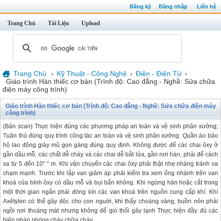
Đăng ký
Đăng nhập
Liên hệ
Trang Chủ
Tài Liệu
Upload
Trang Chủ
Kỹ Thuật - Công Nghệ
Điện - Điện Tử
›
›
›
Giáo trình Hàn thiếc cơ bản (Trình độ: Cao đẳng - Nghề: Sửa chữa
điện máy công trình)
Giáo trình Hàn thiếc cơ bản (Trình độ: Cao đẳng - Nghề: Sửa chữa điện máy
công trình)
(Bản scan) Thực hiện đúng các phương pháp an toàn và vệ sinh phân xưởng;
Tuân thủ đúng quy trình công tác an toàn và vệ sinh phân xưởng. Quần áo bảo
hộ lao động giày mũ gọn gàng đúng quy định. Không được để các chai ôxy ở
gần dầu mõ̃, các chất dễ cháy và các chai dễ bắt lửa, gần nơi hàn, phải để cách
xa từ 5 đến 10" " m. Khi vận chuyển các chai ôxy phải thật nhẹ nhàng tránh va
chạm mạnh. Trước khi lắp van giảm áp phải kiểm tra xem ống nhánh trên van
khoá của bình ôxy có dầu mõ̃ và bụi bẩn không. Khi ngừng hàn hoặc cắt trong
một thời gian ngắn phải đóng kín các van khoá trên nguồn cung cấp khí. Khí
Axêtylen có thể gây độc cho con nguời, khi thấy choáng váng, buồn nôn phải
ngồi nơi thoáng mát nhưng không để gió thổi gây lạnh Thực hiện đầy đủ các
biện pháp phòng cháy chữa cháy.