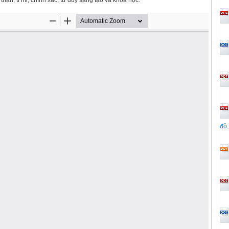
thận, tỉ mỉ, chính xác, tư duy sáng tạo và khoa học.
độ: