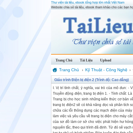
Thư viện tài liệu, ebook tổng hợp lớn nhất Việt Nam
Website chia sẻ tài liệu, ebook tham khảo cho các bạn họ
Trang Chủ
Tài Liệu
Upload
Trang Chủ
Kỹ Thuật - Công Nghệ
›
›
Giáo trình Điện bị điện 2 (Trình độ: Cao đẳng)
I. Vị trí tính chất, ý nghĩa, vai trò của mô đun
Truyền động điện, trang bị điện 1. - Tính chất:
Trang bị cho học sinh những kiến thức cơ bản về 
trang bị điện2 sẽ có khả năng đọc và phân tích 
chữa các lỗi thông dụng các mạch điện của máy cắt
làm việc và yêu cầu về trang bị điện cho máy cắt 
của sơ đồ làm cơ sở cho việc phát hiện hư hỏn
nguyên tắc, theo qui trình đã định. Từ đó sẽ vạch