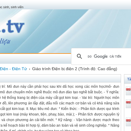
c sinh, sinh viên
Điện - Điện Tử
Giáo trình Điện bị điện 2 (Trình độ: Cao đẳng)
›
Tà
: - Vị trí: Mô đun này cần phải học sau khi đã học xong các môn học/mô- đun
 Là mô đun chuyên môn nghề thuộc mô đun đào tạo nghề bắt buộc. - Ý nghĩa:
hệ thống trang bị điện của máy cắt gọt kim loại. - Vai trò: Người học môn
sơ đồ, lên phương án lắp đặt, đấu nối các mạch cơ bản và có khả năng sửa
 gọt kim loại. II. Mục tiêu mô đun: * Kiến thức: - Phân tích được qui trình
gọt kim loại (máy khoan, tiện, phay, bào, mài.); - Phân tích được nguyên lý
g và chọn phương án cải tiến mới. * Kỹ năng: - Vận hành được mạch theo
 ra kế hoạch bảo trì hợp lý, đảm bảo an toàn và vệ sinh công nghiệp. * Năng