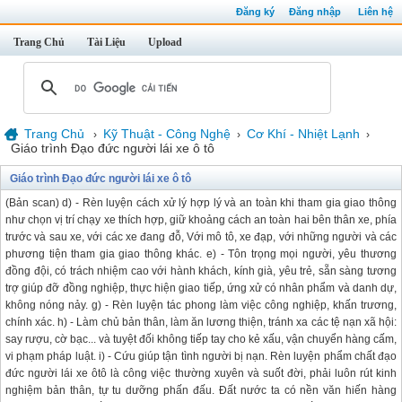
Đăng ký
Đăng nhập
Liên hệ
Trang Chủ
Tài Liệu
Upload
Trang Chủ
Kỹ Thuật - Công Nghệ
Cơ Khí - Nhiệt Lạnh
›
›
›
Giáo trình Đạo đức người lái xe ô tô
Giáo trình Đạo đức người lái xe ô tô
(Bản scan) d) - Rèn luyện cách xử lý hợp lý và an toàn khi tham gia giao thông
như chọn vị trí chạy xe thích hợp, giữ khoảng cách an toàn hai bên thân xe, phía
trước và sau xe, với các xe đang đỗ, Với mô tô, xe đạp, với những người và các
phương tiện tham gia giao thông khác. e) - Tôn trọng mọi người, yêu thương
đồng đội, có trách nhiệm cao với hành khách, kính già, yêu trẻ, sẵn sàng tương
trợ giúp đỡ đồng nghiệp, thực hiện giao tiếp, ứng xử có nhân phẩm và danh dự,
không nóng nảy. g) - Rèn luyện tác phong làm việc công nghiệp, khấn trương,
chính xác. h) - Làm chủ bản thân, làm ăn lương thiện, tránh xa các tệ nạn xã hội:
say rượu, cờ bạc... và tuyệt đối không tiếp tay cho kẻ xấu, vận chuyển hàng cấm,
vi phạm pháp luật. i) - Cứu giúp tận tình người bị nạn. Rèn luyện phẩm chất đạo
đức người lái xe ôtô là công việc thường xuyên và suốt đời, phải luôn rút kinh
nghiệm bản thân, tự tu dưỡng phấn đấu. Đất nước ta có nền văn hiến hàng