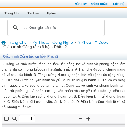
Đăng ký
Đăng nhập
Liên hệ
Trang Chủ
Tài Liệu
Upload
Trang Chủ
Kỹ Thuật - Công Nghệ
Y Khoa - Y Dược
›
›
›
Giáo trình Công tác xã hội - Phần 2
Giáo trình Công tác xã hội - Phần 2
6. Đảng và Nhà nước, rất quan tâm đến công tác vệ sinh và phòng bệnh tâm
thần vì đã có những kết quả nhất định, nhất là. A. Hạn chế được di chứng nặng
nề về sau của bệnh. B. Tăng cường được sự nhận thức về bệnh của cộng đồng.
C. Hạn chế được nguyên nhân và yếu tố thuận lợi gây bệnh. D. Khi có chương
trình quốc gia về sức khoẻ tâm thần. 7. Công tác vệ sinh và phòng bệnh tâm
thần rất phức tạp, vì phần lớn nguyên nhân và các yếu tố thuận lợi đều bắt
nguồn từ. A. Điều kiện sống không thuận lợi. B. Điều kiện kinh tế không thuận
lợi. C. Điều kiện môi trường, việc làm không tốt. D. Điều kiện sống, kinh tế và xã
hội không thuận lợi