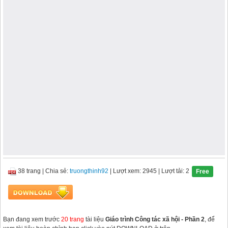
38 trang
|
Chia sẻ:
truongthinh92
| Lượt xem: 2945
| Lượt tải: 2
Free
Bạn đang xem trước
20 trang
tài liệu
Giáo trình Công tác xã hội - Phần 2
, để