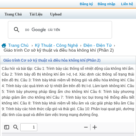
Đăng ký
Đăng nhập
Liên hệ
Trang Chủ
Tài Liệu
Upload
Trang Chủ
Kỹ Thuật - Công Nghệ
Điện - Điện Tử
›
›
›
Giáo trình Cơ sở kỹ thuật và điều hòa không khí (Phần 2)
Giáo trình Cơ sở kỹ thuật và điều hòa không khí (Phần 2)
Câu hỏi và bài tập: Câu 1: Trình bày các thông số nhiệt động của không khí ẩm.
Câu 2: Trình bày đồ thị không khí ẩm I-d, t-d. Xác định các thông số trạng thái
trên đồ thị. Câu 3: Trình bày khái niệm về thông gió và điều hòa không khí. Câu
4: Trình bày các quá trình xử lý nhiệt ẩm trên đồ thị I-d. Làm lạnh không khí. Câu
5: Trình bày phương pháp tăng ẩm cho không khí Câu 6: Trình bày phương
pháp giảm ẩm cho không khí Câu 7: Trình bày lọc bụi trong hệ thống điều tiết
không khí. Câu 8: Trình bày khái niệm về tiêu âm và các giải pháp tiêu âm Câu
9: Trình bày các hình thức cấp gió và thải gió. Câu 10: Phân loại quạt gió, đường
đặc tính của quạt và điểm làm việc trong mạng đường ống.