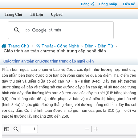
Đăng ký
Đăng nhập
Liên hệ
Trang Chủ
Tài Liệu
Upload
Trang Chủ
Kỹ Thuật - Công Nghệ
Điện - Điện Tử
›
›
›
Giáo trình an toàn chương trình trung cấp nghề điện
Giáo trình an toàn chương trình trung cấp nghề điện
Phần bên ngoài của phạm vi bảo vệ được xác định như trường hợp một dây,
còn phần bên trong được giới hạn bởi vòng cung vẽ qua ba điểm : hai điểm treo
dây thu sét và điểm giữa có độ cao h0 = h - (Hình 8-4c). Dây thu sét thường
được dùng để bảo vệ chống sét cho đường dây điện cao áp, vì độ treo cao trung
bình của dây dẫn thường lớn hơn độ treo cao của dây thu sét (tỉ lệ bằng khoảng
0,8) nên không cần đề cập đến phạm vi bảo vệ mà biểu thị bằng góc bảo vệ
(hình 8-4a) là góc giữa đường thẳng đứng với đường thẳng nối liền dây thu sét
với dây dẫn. Có thể tính toán được trị số giới hạn của góc là 310 (tg = 0,6) và
thực tế thường lấy khoảng 200 đến 250.