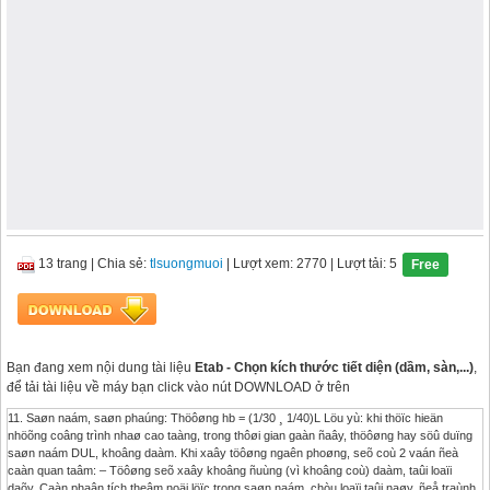
13 trang
|
Chia sẻ:
tlsuongmuoi
| Lượt xem: 2770
| Lượt tải: 5
Free
Bạn đang xem nội dung tài liệu
Etab - Chọn kích thước tiết diện (dầm, sàn,...)
,
để tải tài liệu về máy bạn click vào nút DOWNLOAD ở trên
11. Saøn naám, saøn phaúng: Thöôøng hb = (1/30 ¸ 1/40)L Löu yù: khi thöïc hieän
nhöõng coâng trình nhaø cao taàng, trong thôøi gian gaàn ñaây, thöôøng hay söû duïng
saøn naám DUL, khoâng daàm. Khi xaây töôøng ngaên phoøng, seõ coù 2 vaán ñeà
caàn quan taâm: – Töôøng seõ xaây khoâng ñuùng (vì khoâng coù) daàm, taûi loaïi
daõy. Caàn phaân tích theâm noäi löïc trong saøn naám, chòu loaïi taûi naøy, ñeå traùnh