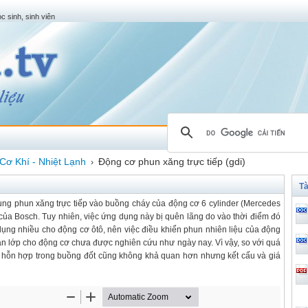
c sinh, sinh viên
Cơ Khí - Nhiệt Lạnh
Động cơ phun xăng trực tiếp (gdi)
›
Tà
ng phun xăng trực tiếp vào buồng cháy của động cơ 6 cylinder (Mercedes
 của Bosch. Tuy nhiên, việc ứng dụng này bị quên lãng do vào thời điểm đó
 dụng nhiều cho động cơ ôtô, nên việc điều khiển phun nhiên liệu của động
hân lớp cho động cơ chưa được nghiên cứu như ngày nay. Vì vậy, so với quá
tạo hỗn hợp trong buồng đốt cũng không khả quan hơn nhưng kết cấu và giá