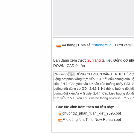
44 trang
|
Chia sẻ:
tlsuongmuoi
| Lượt xem: 
Bạn đang xem trước
20 trang
tài liệu
Động cơ phu
DOWNLOAD ở trên
Chương 2 ĐỘNG CƠ PHUN XĂNG TRỰC TIẾP (GDI) 2.1. Lịch sử ra đời của động cơ phun xăng trực tiếp. 2.2. Cơ sở khoa học của động cơ phun xăng trực tiếp. 2.3. Kết cấu chung của động cơ phun xăng trực tiếp. 2.4. Các dạng buồng cháy của động cơ phun xăng trực tiếp. 2.4.1. Các yêu cầu cơ bản của buồng cháy GDI. 2.4.2. Vị trí đặt kim phun và bugi. 2.4.3. Các phương pháp tạo hỗn hợp phân lớp trong buồng đốt động cơ GDI. 2.4.3.1. Hệ thống buồng đốt kiểu Spray – Guide. 2.4.3.2. Hệ thống buồng đốt kiểu Wall – Guide. 2.4.3.3. Hệ thống buồng đốt kiểu Air – Guide. 2.4.4. Các kiểu buồng đốt đầu tiên của động cơ GDI. 2.5. Hệ thống cung cấp nhiên liệu của động cơ phun xăng trực tiếp. 2.5.1. Yêu cầu của hệ thống nhiên liệu. 2.5.2. Yêu cầu của áp suất phun. 2.5.3. Yêu cầu của kim phun. 2.5.4. Các loại kim phun. 2.5.4.1. Kim phun một lỗ phun. 2.5.4.2. Kim phun nhiều lỗ phun. 2.5.4.3. Kim phun có sự trợ giúp của dòng không khí. 2.6. Kết cấu động cơ GDI của một số hãng trên thế giới. 2.6.1. Kết cấu động cơ GDI Mitsubishi. 2.6.2. Kết cấu động cơ GDI Toyota. 2.6.3. Kết cấu động cơ GDI Audi. 2.6.4. Kết cấu động cơ GDI Nissan. 2.6.5. Kết cấu động cơ GDI Ford. 2.6.6. Kết cấu động cơ GDI Mercedes – Benz. 2.7. Kết luận. 2.1. Lịch sử ra đời của động cơ phun xăng trực tiếp: Vào năm 1955, Mercedes – Benz đầu tiên ứng dụng phun xăng trực tiếp vào buồng cháy của động cơ 6 cylinder (Mercedes – Benz 300SL) với thiết bị bơm tạo áp suất phun của Bosch. Tuy nhiên, việc ứng dụng này bị quên lãng do vào thời điểm đó các thiết bị điện tử chưa được phát triển và ứng dụng nhiều cho động cơ ôtô, nên việc điều khiển phun nhiên liệu của động cơ thuần tuý bằng cơ khí, và việc tạo hỗn hợp phân lớp cho động cơ chưa được nghiên cứu như ngày nay. Vì vậy, so với quá trình tạo hỗn hợp ngoài động cơ thì quá trình tạo hỗn hợp trong buồng đốt cũng không khả quan hơn nhưng kết cấu và giá thành thì cao hơn nhiều. Mãi đến năm 1996, với sự tiến bộ của khoa học kỹ thuật điện tử, động cơ xăng ứng dụng phun nhiên liệu trực tiếp vào buồng đốt được Mitsubishi Motors đưa trở lại thị trường tại Nhật với tên mới đó là GDI (Gasoline direct injection), và tiếp theo đó nó xuất hiện tại châu Âu vào năm 1998. Mitsubishi đã áp dụng kỹ thuật này sản xuất hơn 400.000 động cơ cho dòng xe 4 chỗ đến trước năm 1999. Tiếp theo sau, là hàng loạt các hãng nổi tiếng như PSA Peugeot Citroën, Daimler Chrysler (với sự cho phép của Mitsubishi) cũng đã áp dụng kỹ thuật này cho dòng động cơ của mình vào khoảng năm 2000 – 2001. Volkswagen/Audi cũng cho ra mắt động cơ GDI vào năm 2001 nhưng dưới tên gọi FSI (Fuel Stratified Injection). BMW không chịu thua kém đã cho ra đời động cơ GDI V12. Các nhà sản xuất xe hàng đầu như General Motors cũng đã áp dụng kỹ thuật GDI cho động cơ của mình để cho ra đời dòng xe mới vào những năm 2002. Và sau cùng đó là Toyota cũng phải từ bỏ việc tạo hỗn hợp ngoài động cơ để chuyển sang tạo hỗn hợp trong buồng đốt và đã ra mắt thị trường với động cơ 2GR – FSE V6 vào đầu năm 2006. 2.2. Cơ sở khoa học của động cơ phun xăng trực tiếp: Sự tăng giá đột biến của xăng dầu, và tiêu chuẩn về khí thải của động cơ ôtô ngày càng khắc khe buộc các nhà khoa học trên thế giới không ngừng nghiên cứu tìm ra biện pháp nhằm tiết kiệm nhiên liệu kèm theo giảm khí thải ở động cơ đốt trong. Nhiều giảm pháp được đưa ra, một trong những giải pháp được xem là thành công nhất hiện nay (áp dụng cho động cơ sử dụng nhiên liệu xăng) đó là cho ra đời động cơ GDI (hỗn hợp được tạo bên trong buồng đốt của động cơ, với sự nạp và cháy phân lớp). So sánh giữa động cơ sử dụng nhiên liệu xăng (tạo hỗn hợp bên ngoài) và động cơ sử dụng nhiên liệu Diesel (tạo hỗn hợp bên trong buồng đốt) ta thấy rằng: cùng một công suất phát ra nhưng suất tiêu hao nhiên liệu ở động cơ Diesel thấp hơn đối với động cơ xăng. Một phần là do đặc tính của nhiên liệu khác nhau, nhưng cái chính ở đây là quá trình tạo hỗn hợp và đốt cháy hỗn hợp của 2 loại động cơ này rất khác biệt nhau. Tuy nhiên, chúng ta chưa thể ứng dụng động cơ Diesel cho xe du lịch được là vì đ
Các file đính kèm theo tài liệu này:
chuong2_phan_tuan_kiet_9595.ppt
File dùng font Time New Roman.ppt