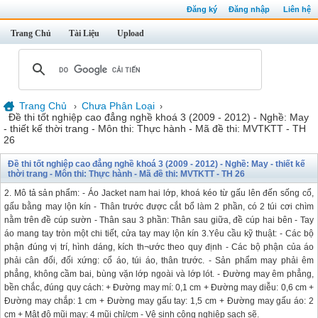
Đăng ký
Đăng nhập
Liên hệ
Trang Chủ
Tài Liệu
Upload
Trang Chủ
Chưa Phân Loại
›
›
Đề thi tốt nghiệp cao đẳng nghề khoá 3 (2009 - 2012) - Nghề: May
- thiết kế thời trang - Môn thi: Thực hành - Mã đề thi: MVTKTT - TH
26
Đề thi tốt nghiệp cao đẳng nghề khoá 3 (2009 - 2012) - Nghề: May - thiết kế
thời trang - Môn thi: Thực hành - Mã đề thi: MVTKTT - TH 26
2. Mô tả sản phẩm: - Áo Jacket nam hai lớp, khoá kéo từ gấu lên đến sống cổ,
gấu bằng may lộn kín - Thân trước được cắt bổ làm 2 phần, có 2 túi cơi chìm
nằm trên đề cúp sườn - Thân sau 3 phần: Thân sau giữa, đề cúp hai bên - Tay
áo mang tay tròn một chi tiết, cửa tay may lộn kín 3.Yêu cầu kỹ thuật: - Các bộ
phận đúng vị trí, hình dáng, kích th¬ước theo quy định - Các bộ phận của áo
phải cân đối, đối xứng: cổ áo, túi áo, thân trước. - Sản phẩm may phải êm
phẳng, không cầm bai, bùng vặn lớp ngoài và lớp lót. - Đường may êm phẳng,
bền chắc, đúng quy cách: + Đường may mí: 0,1 cm + Đường may diễu: 0,6 cm +
Đường may chắp: 1 cm + Đường may gấu tay: 1,5 cm + Đường may gấu áo: 2
cm + Mật độ mũi may: 4 mũi chỉ/cm - Vệ sinh công nghiệp sạch sẽ.