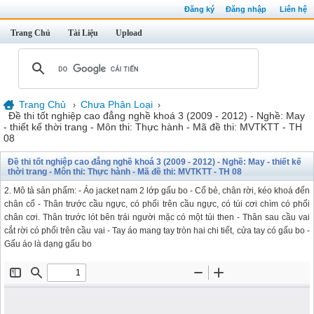
Đăng ký
Đăng nhập
Liên hệ
Trang Chủ
Tài Liệu
Upload
Trang Chủ
Chưa Phân Loại
›
›
Đề thi tốt nghiệp cao đẳng nghề khoá 3 (2009 - 2012) - Nghề: May
- thiết kế thời trang - Môn thi: Thực hành - Mã đề thi: MVTKTT - TH
08
Đề thi tốt nghiệp cao đẳng nghề khoá 3 (2009 - 2012) - Nghề: May - thiết kế
thời trang - Môn thi: Thực hành - Mã đề thi: MVTKTT - TH 08
2. Mô tả sản phẩm: - Áo jacket nam 2 lớp gấu bo - Cổ bẻ, chân rời, kéo khoá đến
chân cổ - Thân trước cầu ngực, có phối trên cầu ngực, có túi cơi chìm có phối
chân cơi. Thân trước lót bên trái người mặc có một túi then - Thân sau cầu vai
cắt rời có phối trên cầu vai - Tay áo mang tay tròn hai chi tiết, cửa tay có gấu bo -
Gấu áo là dạng gấu bo