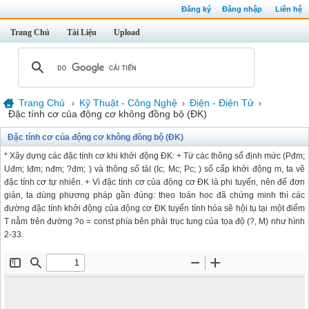
Đăng ký
Đăng nhập
Liên hệ
Trang Chủ
Tài Liệu
Upload
Trang Chủ
Kỹ Thuật - Công Nghệ
Điện - Điện Tử
›
›
›
Đặc tính cơ của động cơ không đồng bộ (ĐK)
Đặc tính cơ của động cơ không đồng bộ (ĐK)
* Xây dựng các đặc tính cơ khi khởi động ĐK: + Từ các thông số định mức (Pđm;
Uđm; Iđm; nđm; ?đm; ) và thông số tảI (Ic; Mc; Pc; ) số cấp khởi động m, ta vẽ
đặc tính cơ tự nhiên. + Vì đặc tính cơ của động cơ ĐK là phi tuyến, nên để đơn
giản, ta dùng phương pháp gần đúng: theo toán hoc đã chứng minh thì các
đường đặc tính khởi động của động cơ ĐK tuyến tính hóa sẽ hội tụ tại một điểm
T nằm trên đường ?o = const phía bên phải trục tung của tọa độ (?, M) như hình
2-33.