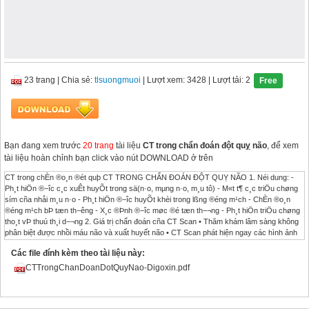
23 trang
|
Chia sẻ:
tlsuongmuoi
| Lượt xem: 3428
| Lượt tải: 2
Free
Bạn đang xem trước
20 trang
tài liệu
CT trong chẩn đoán đột quỵ não
, để xem
tài liệu hoàn chỉnh bạn click vào nút DOWNLOAD ở trên
CT trong chÈn ®o¸n ®ét quþ CT TRONG CHẨN ĐOÁN ĐỘT QUỴ NÃO 1. Néi dung: -
Ph¸t hiÖn ®−îc c¸c xuÊt huyÕt trong sä(n·o, mµng n·o, m¸u tô) - M«t t¶ c¸c triÖu chøng
sím cña nhåi m¸u n·o - Ph¸t hiÖn ®−îc huyÕt khèi trong lßng ®éng m¹ch - ChÈn ®o¸n
®éng m¹ch bÞ tæn th−êng - X¸c ®Þnh ®−îc møc ®é tæn th−¬ng - Ph¸t hiÖn triÖu chøng
tho¸t vÞ thuú th¸i d−¬ng 2. Giá trị chẩn đoán cña CT Scan • Thăm khám lâm sàng không
phân biệt được nhồi máu não và xuất huyết não • CT Scan phát hiện ngay các hình ảnh
xuất huyết não, máu tụ , xuất huyết màng não ( 95%) • CT Scan có thể phát hiện các
Các file đính kèm theo tài liệu này:
hình ảnh bất thường trong vòng 3 giờ sau khi nhồi máu não ( 50% ) • Xét nghiệm giúp
chẩn đoán nhanh, chính xác, an toàn và sẵn có trong các trường hợp tai biến mạch máu
CTTrongChanDoanDotQuyNao-Digoxin.pdf
não 3. Sinh lý bệnh • Ðộ hấp thu tia X được đo trên CT scan bằng đơn vị Hounsfield ( Hu
) • Nước : 0 Hu • Xương : 1000 Hu • Không khí : -1000 Hu • Chất xám : 35-40 Hu • Chất
trắng : 20 Hu • Xuất huyết : 40-90 Hu • Vôi hóa : >120 Hu • Đậm độ cũa CT scan tùy