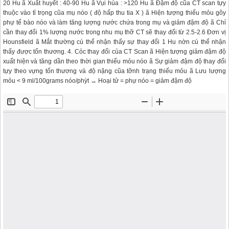
20 Hu ã Xuất huyết : 40-90 Hu ã Vụi húa : >120 Hu ã Đậm độ cũa CT scan tựy
thuộc vào tỉ trọng cũa mụ nóo ( độ hấp thu tia X ) ã Hiện tượng thiếu mỏu gõy
phự tế bào nóo và làm tăng lượng nước chứa trong mụ và giảm đậm độ ã Chỉ
cần thay đổi 1% lượng nước trong nhu mụ thỡ CT sẽ thay đổi từ 2.5-2.6 Đơn vị
Hounsfield ã Mắt thường cú thể nhận thấy sự thay đổi 1 Hu nờn cú thể nhận
thấy được tổn thương. 4. Cỏc thay đổi của CT Scan ã Hiện tượng giảm đậm độ
xuất hiện và tăng dần theo thời gian thiếu mỏu nóo ã Sự giảm đậm độ thay đổi
tựy theo vựng tổn thương và độ nặng cũa tỡnh trạng thiếu mỏu ã Lưu lượng
mỏu < 9 ml/100grams nóo/phỳt → Hoại tử = phự nóo = giảm đậm độ