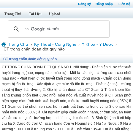
Đăng ký
Đăng nhập
Liên hệ
Trang Chủ
Tài Liệu
Upload
Trang Chủ
Kỹ Thuật - Công Nghệ
Y Khoa - Y Dược
›
›
›
CT trong chẩn đoán đột quỵ não
CT trong chẩn đoán đột quỵ não
CT TRONG CHẨN ĐOÁN ĐỘT QUỴ NÃO 1. Nội dung: - Phát hiện đ−ợc các xuất
huyết trong sọ(não, mμng não, máu tụ) - Môt tả các triệu chứng sớm của nhồi
máu não - Phát hiện đ−ợc huyết khối trong lòng động mạch - Chẩn đoán động
mạch bị tổn th−ờng - Xác định đ−ợc mức độ tổn th−ơng - Phát hiện triệu chứng
thoát vị thuỳ thái d−ơng 2. Giỏ trị chẩn đoỏn của CT Scan ã Thăm khỏm lõm
sàng khụng phõn biệt được nhồi mỏu nóo và xuất huyết nóo ã CT Scan phỏt
hiện ngay cỏc hỡnh ảnh xuất huyết nóo, mỏu tụ , xuất huyết màng nóo ( 95%) ã
CT Scan cú thể phỏt hiện cỏc hỡnh ảnh bất thường trong vũng 3 giờ sau khi
nhồi mỏu nóo ( 50% ) ã Xột nghiệm giỳp chẩn đoỏn nhanh, chớnh xỏc, an toàn
và sẵn cú trong cỏc trường hợp tai biến mạch mỏu nóo 3. Sinh lý bệnh ã éộ hấp
thu tia X được đo trờn CT scan bằng đơn vị Hounsfield ( Hu ) ã Nước : 0 Hu ã
Xương : 1000 Hu ã Khụng khớ : -1000 Hu ã Chất xỏm : 35-40 Hu ã Chất trắng :