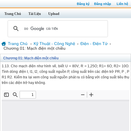
Đăng ký
Đăng nhập
Liên hệ
Trang Chủ
Tài Liệu
Upload
Trang Chủ
Kỹ Thuật - Công Nghệ
Điện - Điện Tử
›
›
›
Chương 01: Mạch điện một chiều
Chương 01: Mạch điện một chiều
1.13. Cho mạch điện như hình vẽ, biết U = 80V; R = 1,25O; R1= 6O; R2= 10O.
Tình dòng điện I, I1, I2, công suất nguồn P, công suất trên các điện trở PR, P , P
R1 R2. Kiểm tra lại xem công suất nguồn phát ra có bằng với công suất tiêu thụ
trên các điện trở hay không.