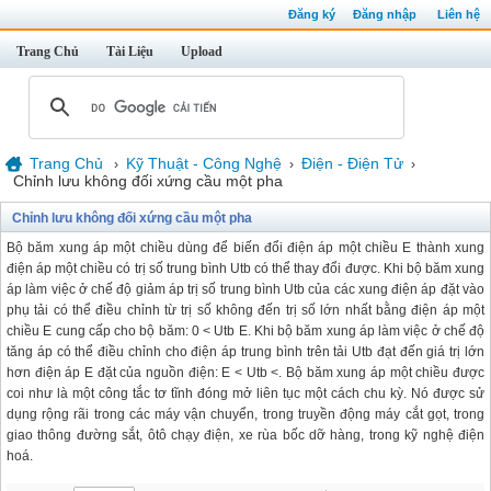
Đăng ký
Đăng nhập
Liên hệ
Trang Chủ
Tài Liệu
Upload
Trang Chủ
Kỹ Thuật - Công Nghệ
Điện - Điện Tử
›
›
›
Chỉnh lưu không đối xứng cầu một pha
Chỉnh lưu không đối xứng cầu một pha
Bộ băm xung áp một chiều dùng để biến đổi điện áp một chiều E thành xung
điện áp một chiều có trị số trung bình Utb có thể thay đổi được. Khi bộ băm xung
áp làm việc ở chế độ giảm áp trị số trung bình Utb của các xung điện áp đặt vào
phụ tải có thể điều chỉnh từ trị số không đến trị số lớn nhất bằng điện áp một
chiều E cung cấp cho bộ băm: 0 < Utb E. Khi bộ băm xung áp làm việc ở chế độ
tăng áp có thể điều chỉnh cho điện áp trung bình trên tải Utb đạt đến giá trị lớn
hơn điện áp E đặt của nguồn điện: E < Utb <. Bộ băm xung áp một chiều được
coi như là một công tắc tơ tĩnh đóng mở liên tục một cách chu kỳ. Nó được sử
dụng rộng rãi trong các máy vận chuyển, trong truyền động máy cắt gọt, trong
giao thông đường sắt, ôtô chạy điện, xe rùa bốc dỡ hàng, trong kỹ nghệ điện
hoá.