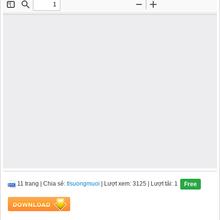
11 trang
|
Chia sẻ:
tlsuongmuoi
| Lượt xem: 3125
| Lượt tải: 1
Free