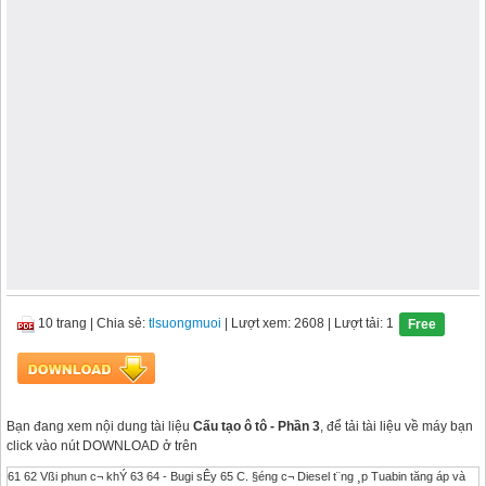
10 trang
|
Chia sẻ:
tlsuongmuoi
| Lượt xem: 2608
| Lượt tải: 1
Free
Bạn đang xem nội dung tài liệu
Cấu tạo ô tô - Phần 3
, để tải tài liệu về máy bạn
click vào nút DOWNLOAD ở trên
61 62 Vßi phun c¬ khÝ 63 64 - Bugi sÊy 65 C. §éng c¬ Diesel t¨ng ¸p Tuabin tăng áp và