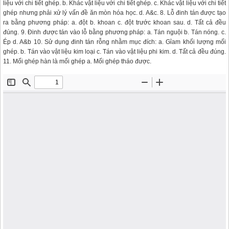
liệu với chi tiết ghép. b. Khác vật liệu với chi tiết ghép. c. Khác vật liệu với chi tiết
ghép nhưng phải xử lý vấn đề ăn mòn hóa học. d. A&c. 8. Lỗ đinh tán được tạo
ra bằng phương pháp: a. đột b. khoan c. đột trước khoan sau. d. Tất cả đều
đúng. 9. Đinh được tán vào lỗ bằng phương pháp: a. Tán nguội b. Tán nóng. c.
Ép d. A&b 10. Sử dụng đinh tán rỗng nhằm mục đích: a. Gỉam khối lượng mối
ghép. b. Tán vào vật liệu kim loại c. Tán vào vật liệu phi kim. d. Tất cả đều đúng.
11. Mối ghép hàn là mối ghép a. Mối ghép tháo được.