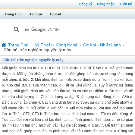
Đăng ký
Đăng nhập
Liên hệ
Trang Chủ
Tài Liệu
Upload
Trang Chủ
Kỹ Thuật - Công Nghệ
Cơ Khí - Nhiệt Lạnh
›
›
›
Câu hỏi trắc nghiệm nguyên lý máy
Câu hỏi trắc nghiệm nguyên lý máy
Mối ghép đinh tán là: CÂU HỎI ÔN TẬP MÔN: CHI TIẾT MÁY. a. Mối ghép tháo
được. b. Mối ghép không tháo được. c. Mối ghép tháo được nhưng làm hỏng
mối ghép. d. b&c. 2. Mối ghép đinh tán ít được sử dụng do: a. Tốn nhiều kim loại.
b. Khó chế tạo. c. Giá thành cao. d. Tất cả đều đúng. 3. Tuy ít được sử dụng
nhưng mối ghép đinh tán vẩn còn tồn tại do có các ưu điểm: a. Ổn định và dễ
kiểm tra chất lượng. b. Chịu tải trong va đập & tải trọng dao động tốt. c. A&b d.
Dễ gia công lắp ghép 4. Các dạng đinh tán nào được sử dụng phổ biến nhất? a.
mũ chỏm cầu. b. mũ chìm. c. Mũ côn. d. Mũ nữa chìm. 5. Vật liệu chế tạo đinh
tán: a. Thép CT2, CT3 b. Thép hợp kim c. Kim loại màu. d. Tất cả đều đúng. 6.
Yêu cầu đối với vật liệu chế tạo đinh tán: a. Tính giòn b. Tính dẻo. c. hệ số giản
nở nhiệt đinh tán phù hợp với vật liệu chi tiết ghép. d. B&c. 7. Để tránh ăn mòn
hoá học mối ghép đinh tán, ta phải chọn vật liệu đinh tán sao cho: a. Cùng vật