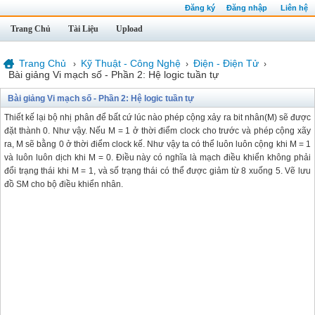
Đăng ký
Đăng nhập
Liên hệ
Trang Chủ
Tài Liệu
Upload
Trang Chủ
Kỹ Thuật - Công Nghệ
Điện - Điện Tử
›
›
›
Bài giảng Vi mạch số - Phần 2: Hệ logic tuần tự
Bài giảng Vi mạch số - Phần 2: Hệ logic tuần tự
Thiết kế lại bộ nhị phân để bất cứ lúc nào phép cộng xảy ra bit nhân(M) sẽ được
đặt thành 0. Như vậy. Nếu M = 1 ở thời điểm clock cho trước và phép cộng xãy
ra, M sẽ bằng 0 ở thời điểm clock kế. Như vậy ta có thể luôn luôn cộng khi M = 1
và luôn luôn dịch khi M = 0. Điều này có nghĩa là mạch điều khiển không phải
đổi trạng thái khi M = 1, và số trạng thái có thể được giảm từ 8 xuống 5. Vẽ lưu
đồ SM cho bộ điều khiển nhân.