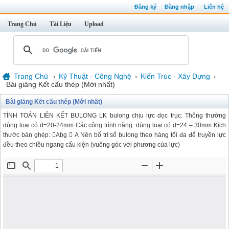
Đăng ký
Đăng nhập
Liên hệ
Trang Chủ
Tài Liệu
Upload
Trang Chủ
Kỹ Thuật - Công Nghệ
Kiến Trúc - Xây Dựng
›
›
›
Bài giảng Kết cấu thép (Mới nhất)
Bài giảng Kết cấu thép (Mới nhất)
TÍNH TOÁN LIÊN KẾT BULONG LK bulong chịu lực dọc trục: Thông thường
dùng loại có d=20-24mm Các công trình nặng: dùng loại có d=24 – 30mm Kích
thước bản ghép: Abg  A Nên bố trí số bulong theo hàng tối đa để truyền lực
đều theo chiều ngang cấu kiện (vuông góc với phương của lực)