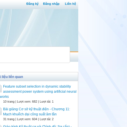
Đăng ký
Đăng nhập
Liên hệ
i liệu liên quan
Feature subset selection in dynamic stability
assessment power system using artificial neural
tworks
10 trang | Lượt xem: 682 | Lượt tải: 1
Bài giảng Cơ sở kỹ thuật điện - Chương 11:
Mạch khuếch đại công suất âm tần
31 trang | Lượt xem: 604 | Lượt tải: 2
Giáo trình Kỹ thuật cơ sở (Trình độ: Sơ cấp) -