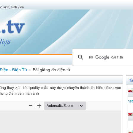
c sinh, sinh viên
Điện - Điện Tử
Bài giảng đo điện tử
›
Tà
ng thay đổi, kết quảlấy mẫu này được chuyển thành tín hiệu sốlưu vào
h từng điểm trên màn ảnh
ne