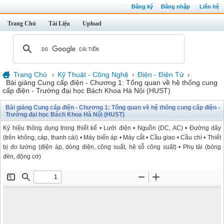
Đăng ký
Đăng nhập
Liên hệ
Trang Chủ
Tài Liệu
Upload
Trang Chủ
Kỹ Thuật - Công Nghệ
Điện - Điện Tử
›
›
›
Bài giảng Cung cấp điện - Chương 1: Tổng quan về hệ thống cung
cấp điện - Trường đại học Bách Khoa Hà Nội (HUST)
Bài giảng Cung cấp điện - Chương 1: Tổng quan về hệ thống cung cấp điện -
Trường đại học Bách Khoa Hà Nội (HUST)
Ký hiệu thông dụng trong thiết kế • Lưới điện • Nguồn (DC, AC) • Đường dây
(trên không, cáp, thanh cái) • Máy biến áp • Máy cắt • Cầu giao • Cầu chì • Thiết
bị đo lường (điện áp, dòng điện, công suất, hệ sỗ công suãt) • Phụ tải (bóng
đèn, động cơ)